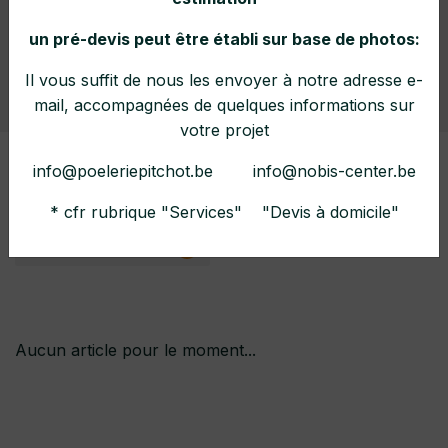
Conseils
un pré-devis peut être établi sur base de photos:
Il vous suffit de nous les envoyer à notre adresse e-
Home
Blog
Actions Spéciales
mail, accompagnées de quelques informations sur
votre projet
info@poeleriepitchot.be info@nobis-center.be
Actualités
Actions Sépciales
29
0
* cfr rubrique "Services" "Devis à domicile"
Conseils & Astuces
7
Aucun article pour le moment...