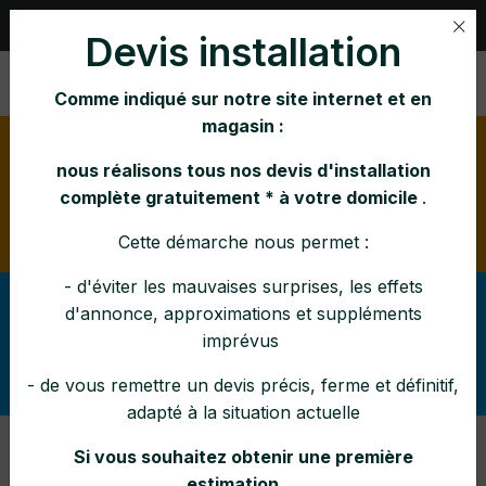
Rue Nihar 1, B-4101 JEMEPPE |
04 231 21 65
Devis installation
Comme indiqué sur notre site internet et en
magasin :
Horaire d'été:
lundi mardi mercredi vendredi : 10h-
16h jeudi : 10h-12h 14h-16h samedi : 10h-15h
nous réalisons tous nos devis d'installation
Pendant la canicule : fermé à 14h en semaine et le
complète gratuitement * à votre domicile
.
samedi à 12h30
Cette démarche nous permet :
- d'éviter les mauvaises surprises, les effets
Afin d'éviter tout malentendu lors de vos demandes,
d'annonce, approximations et suppléments
svp vérifier
pouvez-vous
(dans la rubrique Services
imprévus
ce que nous réalisons (ou
: SAV, entretiens, pose)
pas) comme interventions et dans quelle zone
- de vous remettre un devis précis, ferme et définitif,
.
adapté à la situation actuelle
Si vous souhaitez obtenir une première
Actualités, Promos &
estimation