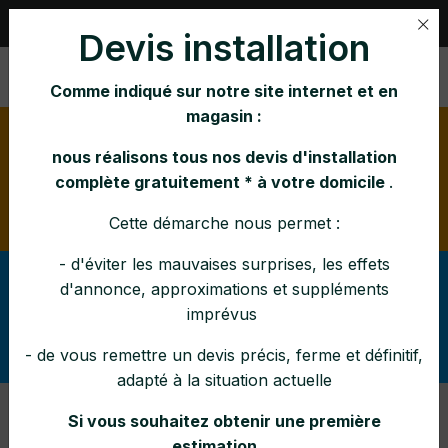
Rue Nihar 1, B-4101 JEMEPPE |
04 231 21 65
Devis installation
Comme indiqué sur notre site internet et en
magasin :
Horaire d'été:
lundi mardi mercredi vendredi : 10h-
16h jeudi : 10h-12h 14h-16h samedi : 10h-15h
nous réalisons tous nos devis d'installation
Pendant la canicule : fermé à 14h en semaine et le
complète gratuitement * à votre domicile
.
samedi à 12h30
Cette démarche nous permet :
- d'éviter les mauvaises surprises, les effets
Afin d'éviter tout malentendu lors de vos demandes,
d'annonce, approximations et suppléments
svp vérifier
pouvez-vous
(dans la rubrique Services
imprévus
ce que nous réalisons (ou
: SAV, entretiens, pose)
pas) comme interventions et dans quelle zone
- de vous remettre un devis précis, ferme et définitif,
.
adapté à la situation actuelle
Si vous souhaitez obtenir une première
Nos Marques
estimation