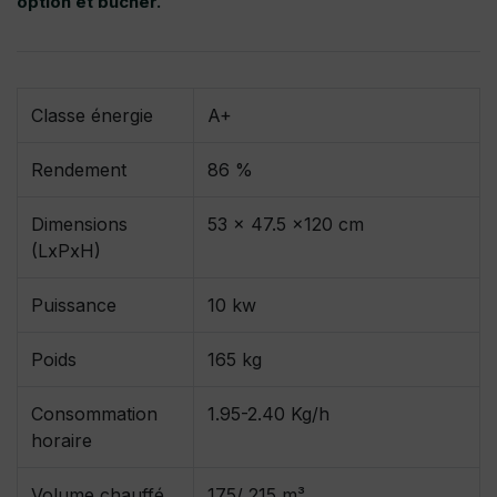
option et bûcher.
Classe énergie
A+
Rendement
86 %
Dimensions
53 x 47.5 x120 cm
(LxPxH)
Puissance
10 kw
Poids
165 kg
Consommation
1.95-2.40 Kg/h
horaire
Volume chauffé
175/ 215 m³