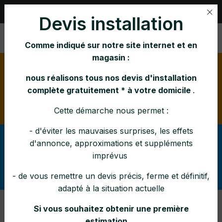
Rue Nihar 1, B-4101 JEMEPPE |
04 231 21 65
Devis installation
Comme indiqué sur notre site internet et en
magasin :
Horaire d'été:
lundi mardi mercredi vendredi : 10h-
16h jeudi : 10h-12h 14h-16h samedi : 10h-15h
nous réalisons tous nos devis d'installation
Pendant la canicule : fermé à 14h en semaine et le
complète gratuitement * à votre domicile
.
samedi à 12h30
Cette démarche nous permet :
- d'éviter les mauvaises surprises, les effets
Afin d'éviter tout malentendu lors de vos demandes,
d'annonce, approximations et suppléments
svp vérifier
pouvez-vous
(dans la rubrique Services
imprévus
ce que nous réalisons (ou
: SAV, entretiens, pose)
pas) comme interventions et dans quelle zone
- de vous remettre un devis précis, ferme et définitif,
.
adapté à la situation actuelle
Si vous souhaitez obtenir une première
Nobis - Zenith 660
estimation