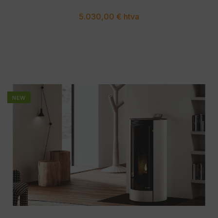
5.030,00 € htva
NEW