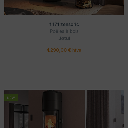
f 171 zensoric
Poêles à bois
Jøtul
4.290,00 € htva
NEW