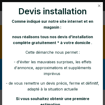
Rue Nihar 1, B-4101 JEMEPPE |
04 231 21 65
Devis installation
Comme indiqué sur notre site internet et en
magasin :
Horaire d'été:
lundi mardi mercredi vendredi : 10h-
16h jeudi : 10h-12h 14h-16h samedi : 10h-15h
nous réalisons tous nos devis d'installation
Pendant la canicule : fermé à 14h en semaine et le
complète gratuitement * à votre domicile
.
samedi à 12h30
Cette démarche nous permet :
- d'éviter les mauvaises surprises, les effets
Afin d'éviter tout malentendu lors de vos demandes,
d'annonce, approximations et suppléments
svp vérifier
pouvez-vous
(dans la rubrique Services
imprévus
ce que nous réalisons (ou
: SAV, entretiens, pose)
pas) comme interventions et dans quelle zone
- de vous remettre un devis précis, ferme et définitif,
.
adapté à la situation actuelle
Si vous souhaitez obtenir une première
Collections
estimation