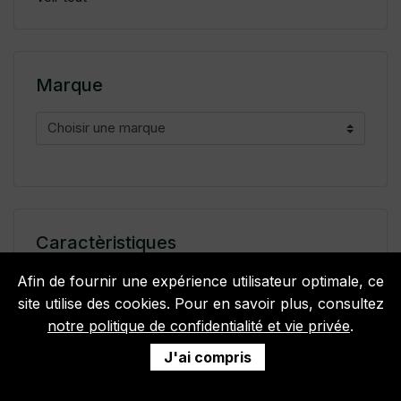
Marque
Caractèristiques
Afin de fournir une expérience utilisateur optimale, ce
Afin de fournir une expérience utilisateur optimale, ce
site utilise des cookies. Pour en savoir plus, consultez
site utilise des cookies. Pour en savoir plus, consultez
notre politique de confidentialité et vie privée
notre politique de confidentialité et vie privée
.
.
combustion cheminée
Filtrer
J'ai compris
J'ai compris
combustion étanche gaz
double brûleur gaz