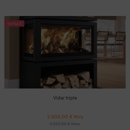
OUTLET
Vidar triple
2.500,00 € htva
3.257,00 € htva