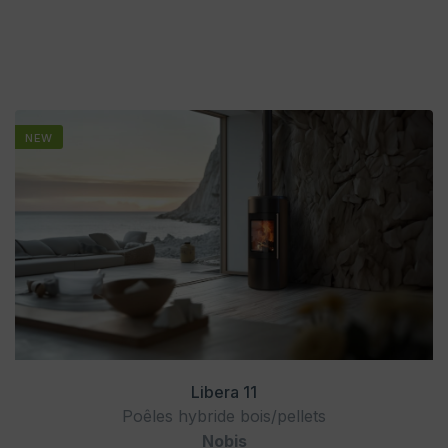
NEW
Libera 11
Poêles hybride bois/pellets
Nobis