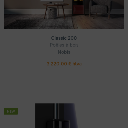
Classic 200
Poêles à bois
Nobis
3.220,00 € htva
NEW