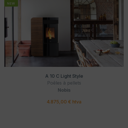
NEW
A 10 C Light Style
Poêles à pellets
Nobis
4.875,00 € htva