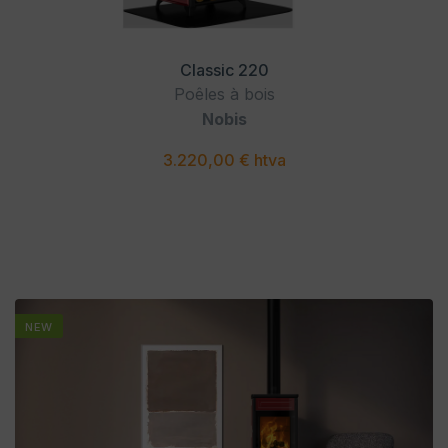
Classic 220
Poêles à bois
Nobis
3.220,00 € htva
NEW