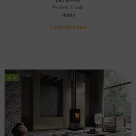
Zenith 440
Poêles à bois
Nobis
3.220,00 € htva
NEW