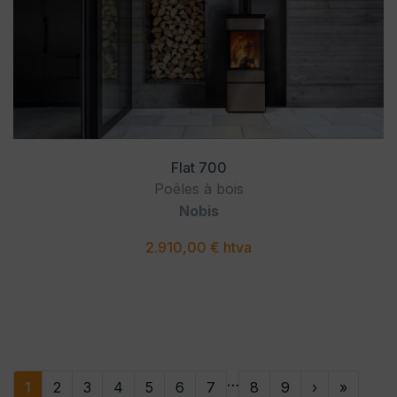
Flat 700
Poêles à bois
Nobis
2.910,00 € htva
…
1
2
3
4
5
6
7
8
9
›
»