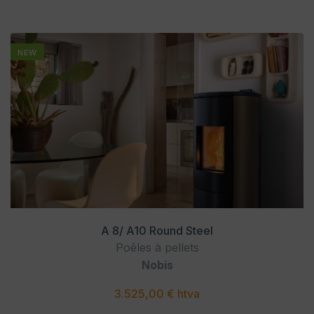
NEW
A 8/ A10 Round Steel
Poêles à pellets
Nobis
3.525,00 € htva