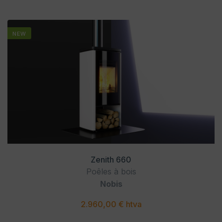
NEW
Zenith 660
Poêles à bois
Nobis
2.960,00 € htva