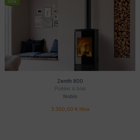
NEW
Zenith 800
Poêles à bois
Nobis
3.350,00 € htva