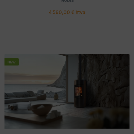
Nobis
4.590,00 € htva
NEW