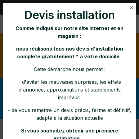
Rue Nihar 1, B-4101 JEMEPPE |
04 231 21 65
Devis installation
Comme indiqué sur notre site internet et en
magasin :
Horaire d'été:
lundi mardi mercredi vendredi : 10h-
16h jeudi : 10h-12h 14h-16h samedi : 10h-15h
nous réalisons tous nos devis d'installation
Pendant la canicule : fermé à 14h en semaine et le
complète gratuitement * à votre domicile
.
samedi à 12h30
Cette démarche nous permet :
- d'éviter les mauvaises surprises, les effets
Afin d'éviter tout malentendu lors de vos demandes,
d'annonce, approximations et suppléments
svp vérifier
pouvez-vous
(dans la rubrique Services
imprévus
ce que nous réalisons (ou
: SAV, entretiens, pose)
pas) comme interventions et dans quelle zone
- de vous remettre un devis précis, ferme et définitif,
.
adapté à la situation actuelle
Si vous souhaitez obtenir une première
Thermorossi - Ilaria
estimation