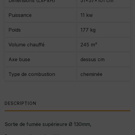
Dimensions (LxPxH)
51x57x101 cm
Puissance
11 kw
Poids
177 kg
Volume chauffé
245 m³
Axe buse
dessus cm
Type de combustion
cheminée
DESCRIPTION
Sortie de fumée supérieure Ø 130mm,