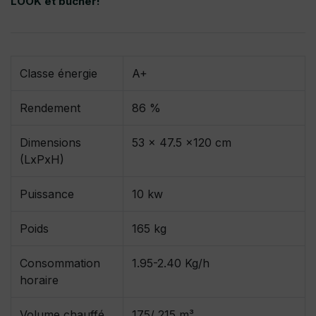
LOOK et bûcher!
Classe énergie
A+
Rendement
86 %
Dimensions
53 x 47.5 x120 cm
(LxPxH)
Puissance
10 kw
Poids
165 kg
Consommation
1.95-2.40 Kg/h
horaire
Volume chauffé
175/ 215 m³