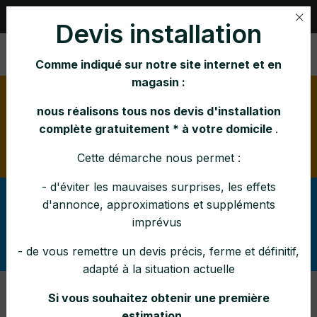
Rue Nihar 1, B-4101 JEMEPPE |
04 231 21 65
Devis installation
Comme indiqué sur notre site internet et en
magasin :
Horaire d'été:
lundi mardi mercredi vendredi : 10h-
16h jeudi : 10h-12h 14h-16h samedi : 10h-15h
nous réalisons tous nos devis d'installation
Pendant la canicule : fermé à 14h en semaine et le
complète gratuitement * à votre domicile
.
samedi à 12h30
Cette démarche nous permet :
- d'éviter les mauvaises surprises, les effets
Afin d'éviter tout malentendu lors de vos demandes,
d'annonce, approximations et suppléments
svp vérifier
pouvez-vous
(dans la rubrique Services
imprévus
ce que nous réalisons (ou
: SAV, entretiens, pose)
pas) comme interventions et dans quelle zone
- de vous remettre un devis précis, ferme et définitif,
.
adapté à la situation actuelle
Si vous souhaitez obtenir une première
Nobis - Zenith 880
estimation